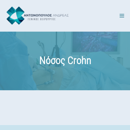
Μετάβαση
σε
Μ
περιεχόμενο
Νόσος Crohn